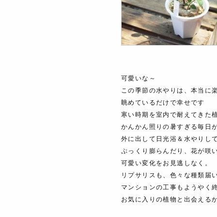
可愛いな～
この季節の水やりは、本当に
眺めているだけで幸せです
寒い時期を室内で耐えてきた
かんかん照りの暑すぎる毎日
外に出して日光浴＆水やりし
ぷっくり膨らんだり、花が咲
可愛い変化をお見逃しなく。
リプサリスも、色々な種類届
マンションの工事もようやく
お気に入りの植物と出会える