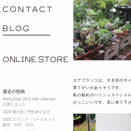
contact
blog
ONLINE SHOP
エアプランツは、大き目のサ
育てがいがありそうです。
最近の投稿
私の勧めのハリシィスペシャ
HenryDean 2024 AW collection
かっこいいです。見に来て下
入荷しました
2024 母の日ご予約承ります
2023 スワッグ・リースキット
販売 12/2 12/3