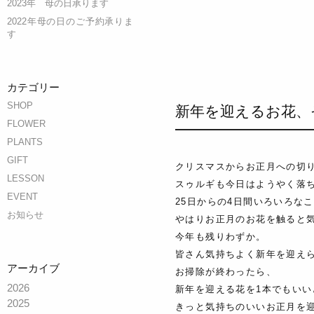
2023年 母の日承ります
2022年母の日のご予約承りま
す
カテゴリー
SHOP
新年を迎えるお花、
FLOWER
PLANTS
GIFT
クリスマスからお正月への切
LESSON
スゥルギも今日はようやく落
EVENT
25日からの4日間いろいろな
お知らせ
やはりお正月のお花を触ると
今年も残りわずか。
皆さん気持ちよく新年を迎え
アーカイブ
お掃除が終わったら、
2026
新年を迎える花を1本でもい
2025
きっと気持ちのいいお正月を