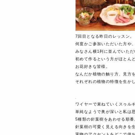
7回目となる昨日のレッスン。
何度かご参加いただいた方や
みなさん横1列に並んでいた
初めて作るという方がほとん
お花好きな皆様。
なんだか植物の触り方、見方
それぞれの植物の特徴を生か
ワイヤーで束ねていくスゥル
単純なようで奥が深いと私は
5種類の針葉樹をあわせる順番
針葉樹の可愛く見える向きを
実物のアクセントをどこで使