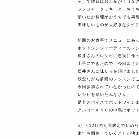
そして昨日はお土産が！（Ｓ
ジンジャークッキーと、おう
頂いたお料理がおうちでも再
美味しいものが大好きな女性
前回のお食事でメニューにあ
ホットジンジャーティーのレ
松井さんのレシピに忠実に作
上手にできたので、今回皆さ
松井さんに味ＯＫを頂けまし
残念ながら前回のレッスンで
今回参加されていなかったの
レシピを頂いたみなさん、
是非スパイスでホットワイン
アルコールＮＧの中島はホッ
6月～12月の期間限定で始め
来年も開催していくことが決