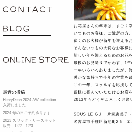
contact
お花屋さんの年末は、すごく
blog
いつものお客様、ご近所の方
多くのお客様が新年を迎える
そんないつもの大切なお客様
新しい年を迎えるためのお花
ONLINE SHOP
最後のお見送りでかわす、1
一年いろいろありましたが、
暖かな気持ちで今年の営業を
この一年、スゥルギを応援し
最近の投稿
皆様に喜んでいただけるお店
2013年もどうぞよろしくお
HenryDean 2024 AW collection
入荷しました
2024 母の日ご予約承ります
SOUS LE GUI 片桐恵美
2023 スワッグ・リースキット
名古屋市千種区新池町2-8 エ
販売 12/2 12/3