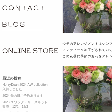
contact
blog
今年のアレンジメントはシン
ONLINE SHOP
アンティーク加工がされてい
この花器に季節のお花をアレ
最近の投稿
HenryDean 2024 AW collection
入荷しました
2024 母の日ご予約承ります
2023 スワッグ・リースキット
販売 12/2 12/3