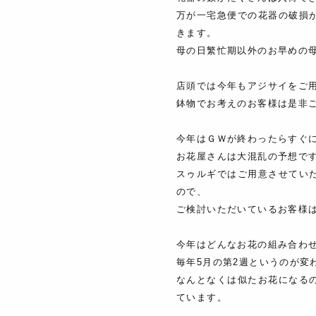
万が一宅急便での花器の破損
きます。
母の日繁忙期以外のお早めの
店頭では今年もアジサイをご
鉢物でお考えのお客様は是非
今年はＧＷが終わったらすぐ
お花屋さんは大混乱の予想で
スゥルギではご用意させてい
ので、
ご検討いただいているお客様
今年はどんなお花の組み合わ
毎年5月の第2週というのが変
なんとなくは似たお花になる
ています。